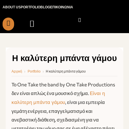
Μετάβαση
ABOUT US
PORTFOLIO
BLOG
ΕΠΙΚΟΙΝΩΝΙΑ
στο
περιεχόμενο
Η καλύτερη μπάντα γάμου
›
›
Η καλύτερη μπάντα γάμου
Αρχική
Portfolio
Το One Take the band by One Take Productions
δεν είναι απλώς ένα μουσικό σχήμα.
Είναι η
, είναι μια εμπει
ρία
καλύτερη μπάντα γάμου
γεμάτη ενέργεια, επαγγελματισμό και
ανεβαστική διάθεση, σχεδιασμένη για να
μετατρέψει τον γάμο σας σε ένα αξέχαστο πάρτι.