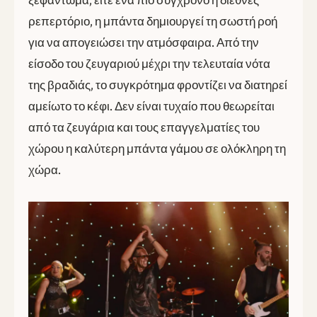
ρεπερτόριο, η μπάντα δημιουργεί τη σωστή ροή
για να απογειώσει την ατμόσφαιρα. Από την
είσοδο του ζευγαριού μέχρι την τελευταία νότα
της βραδιάς, το συγκρότημα φροντίζει να διατηρεί
αμείωτο το κέφι. Δεν είναι τυχαίο που θεωρείται
από τα ζευγάρια και τους επαγγελματίες του
χώρου η καλύτερη μπάντα γάμου σε ολόκληρη τη
χώρα.