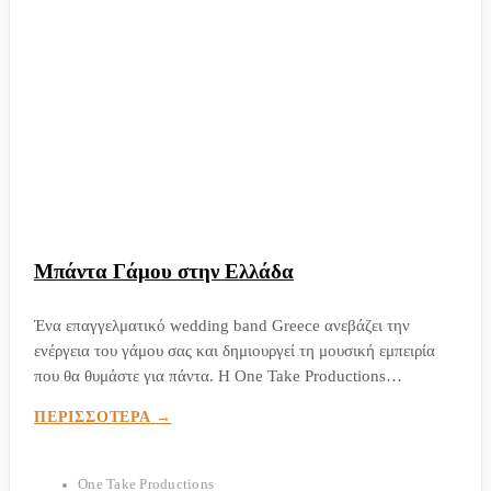
Μπάντα Γάμου στην Ελλάδα
Ένα επαγγελματικό wedding band Greece ανεβάζει την
ενέργεια του γάμου σας και δημιουργεί τη μουσική εμπειρία
που θα θυμάστε για πάντα. Η One Take Productions
προσφέρει μπάντες γάμου με εμπειρία σε εκατοντάδες
ΠΕΡΙΣΣΟΤΕΡΑ
εκδηλώσεις. ???? Άμεση απάντηση Ένα wedding band
Greece...
One Take Productions