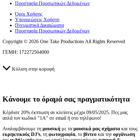
Προστασία Προσωπικών Δεδομένων
Όροι Χρήσης
Υποχρεώσεις Χρήστη
Πνευματικά Δικαιώματα
Προστασία Προσωπικών Δεδομένων
Copyright © 2026 One Take Productions All Rights Reserved
ΓΕΜΗ: 172272504000
Κύλιση στην κορυφή
Κάνουμε το όραμά σας πραγματικότητα
Κέρδισε 20% έκπτωση αν κλείσεις μέχρι 09/05/2025. Πες μας
απλά τον κωδικό "1A" σε email ή στο τηλέφωνο!
Αναλαμβάνουμε τη
μουσική
με τα
μουσικά μας σχήματα
και τους
εκρηκτικούς DJ’s
, τη
φωτογραφία
, το
βίντεο
και την
οργάνωση
της
εκδήλωσής
σας, με επιπλέον υπηρεσίες σε
ηχητική
&