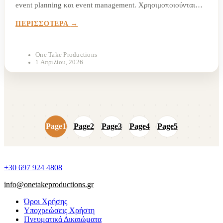
event planning και event management. Χρησιμοποιούνται
συχνά σαν να σημαίνουν το ίδιο πράγμα, αλλά στην πράξη
ΠΕΡΙΣΣΟΤΕΡΑ
περιγράφουν διαφορετικές φάσεις και λειτουργίες.
Κατανοώντας τη διαφορά,...
One Take Productions
1 Απριλίου, 2026
Page
1
Page
2
Page
3
Page
4
Page
5
+30 697 924 4808
info@onetakeproductions.gr
Όροι Χρήσης
Υποχρεώσεις Χρήστη
Πνευματικά Δικαιώματα