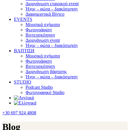
Διοργάνωση εταιρικού event
Ήχος – φώτα – διακόσμηση
Διαφημιστικά Βίντεο
EVENTS
Μουσικά σχήματα
Φωτογράφιση
Βιντεοσκόπηση
Διοργάνωση event
Ήχος – φώτα – διακόσμηση
ΒΑΠΤΙΣΗ
Μουσικά σχήματα
Φωτογράφιση
Βιντεοσκόπηση
Διοργάνωση βάφτισης
Ήχος – φώτα – διακόσμηση
STUDIO
Podcast Studio
Φωτογραφικό Studio
+30 697 924 4808
Blog