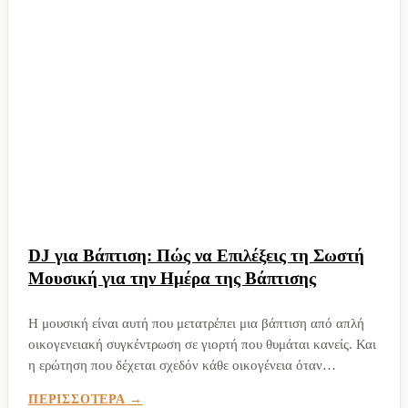
DJ για Βάπτιση: Πώς να Επιλέξεις τη Σωστή
Μουσική για την Ημέρα της Βάπτισης
Η μουσική είναι αυτή που μετατρέπει μια βάπτιση από απλή
οικογενειακή συγκέντρωση σε γιορτή που θυμάται κανείς. Και
η ερώτηση που δέχεται σχεδόν κάθε οικογένεια όταν
οργανώνει βάπτιση είναι: DJ ή ζωντανή μουσική; Δεν υπάρχει
ΠΕΡΙΣΣΟΤΕΡΑ
μία σωστή απάντηση για όλους,...