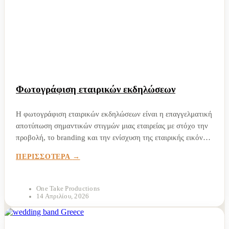
Φωτογράφιση εταιρικών εκδηλώσεων
Η φωτογράφιση εταιρικών εκδηλώσεων είναι η επαγγελματική
αποτύπωση σημαντικών στιγμών μιας εταιρείας με στόχο την
προβολή, το branding και την ενίσχυση της εταιρικής εικόνας.
Μέσα από σωστή φωτογραφική και βιντεοσκοπική κάλυψη,
ΠΕΡΙΣΣΟΤΕΡΑ
κάθε event μετατρέπεται σε ισχυρό εργαλείο marketing και
επικοινωνίας....
One Take Productions
14 Απριλίου, 2026