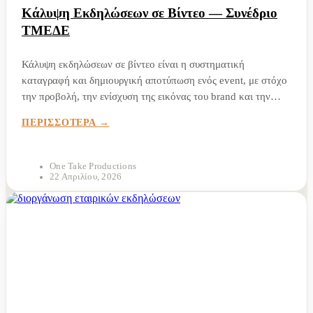
Κάλυψη Εκδηλώσεων σε Βίντεο — Συνέδριο
ΤΜΕΔΕ
Κάλυψη εκδηλώσεων σε βίντεο είναι η συστηματική
καταγραφή και δημιουργική αποτύπωση ενός event, με στόχο
την προβολή, την ενίσχυση της εικόνας του brand και την
αξιοποίηση του υλικού σε marketing κανάλια. Αποτελεί
ΠΕΡΙΣΣΟΤΕΡΑ
κρίσιμο εργαλείο για εταιρείες και event planners που...
One Take Productions
22 Απριλίου, 2026