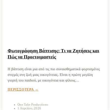
Φωτογράφηση Βάπτισης: Τι να Ζητήσεις και
Πώς να Προετοιμαστείς
Η βάπτιση είναι μια από τις πιο συναισθηματικά φορτισμένες
στιγμές στη ζωή μιας οικογένειας. Είναι η πρώτη μεγάλη
γιορτή του παιδιού, με οικογένεια και φίλους
συγκεντρωμένους για να μοιραστούν μια μοναδική στιγμή. Και
ΠΕΡΙΣΣΟΤΕΡΑ
ακριβώς επειδή δεν επαναλαμβάνεται, η φωτογράφηση
βάπτισης...
One Take Productions
1 Απριλίου, 2026