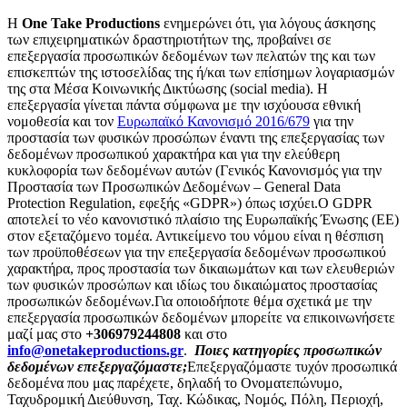
Η
One Take Productions
ενημερώνει ότι, για λόγους άσκησης
των επιχειρηματικών δραστηριοτήτων της, προβαίνει σε
επεξεργασία προσωπικών δεδομένων των πελατών της και των
επισκεπτών της ιστοσελίδας της ή/και των επίσημων λογαριασμών
της στα Μέσα Κοινωνικής Δικτύωσης (social media). Η
επεξεργασία γίνεται πάντα σύμφωνα με την ισχύουσα εθνική
νομοθεσία και τον
Ευρωπαϊκό Κανονισμό 2016/679
για την
προστασία των φυσικών προσώπων έναντι της επεξεργασίας των
δεδομένων προσωπικού χαρακτήρα και για την ελεύθερη
κυκλοφορία των δεδομένων αυτών (Γενικός Κανονισμός για την
Προστασία των Προσωπικών Δεδομένων – General Data
Protection Regulation, εφεξής «GDPR») όπως ισχύει.
Ο GDPR
αποτελεί το νέο κανονιστικό πλαίσιο της Ευρωπαϊκής Ένωσης (ΕΕ)
στον εξεταζόμενο τομέα. Αντικείμενο του νόμου είναι η θέσπιση
των προϋποθέσεων για την επεξεργασία δεδομένων προσωπικού
χαρακτήρα, προς προστασία των δικαιωμάτων και των ελευθεριών
των φυσικών προσώπων και ιδίως του δικαιώματος προστασίας
προσωπικών δεδομένων.
Για οποιοδήποτε θέμα σχετικά με την
επεξεργασία προσωπικών δεδομένων μπορείτε να επικοινωνήσετε
μαζί μας στο
+306979244808
και στο
info@onetakeproductions.gr
.
Ποιες κατηγορίες προσωπικών
δεδομένων επεξεργαζόμαστε;
Επεξεργαζόμαστε τυχόν προσωπικά
δεδομένα που μας παρέχετε, δηλαδή το Ονοματεπώνυμο,
Ταχυδρομική Διεύθυνση, Ταχ. Κώδικας, Νομός, Πόλη, Περιοχή,