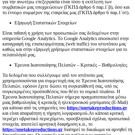
για την ανωτέρω επεξεργασία είναι τόσο η εκτέλεση των
συμβατικών μας υποχρεώσεων (ΓΚΠΔ άρθρο 6 παρ.1΄β), όσο και
το έννομο συμφέρον της εταιρείας μας (ΓΚΠΔ άρθρο 6 παρ.1΄στ).
Εξαγωγή Στατιστικών Στοιχείων
Είναι πιθανή η χρήση των προσωπικών σας δεδομένων στην
υπηρεσία Google
Analytics. Το Google Analytics αποσκοπεί στην
καταγραφή της επισκεψιμότητας (web traffic) του ιστοτόπου μας
καθώς και στην εξαγωγή χρήσιμων στατιστικών στοιχείων για το
πελατολόγιό μας.
Έρευνα Ικανοποίησης Πελατών – Κριτικές – Βαθμολογίες
Τα δεδομένα που συλλέγουμε από τον ιστότοπο μας
χρησιμοποιούνται για συμμετοχή σας σε Έρευνα Ικανοποίησης
Πελατών, εφόσον έχετε δώσει τη συγκατάθεσή σας, υπό τις
συγκεκριμένες προϋποθέσεις που θέτει το νομικό πλαίσιο. Η
Έρευνα Ικανοποίησης Πελατών σήμερα πραγματοποιείται μέσω
μιας βαθμολογίας ή κριτικής ή ηλεκτρονικού μηνύματος (E-Mail)
για κάποια από τις υπηρεσίες του
https://onetakeproductions.gr
και είναι απαραίτητη η τήρηση λογαριασμού.
Αν κάποια κριτική
περιέχει υβριστικό περιεχόμενο, προσβλητικά σχόλια, προσωπικά
στοιχεία, αποτελεί αρνητική διαφήμιση κ.α., το
https://onetakeproductions.gr
διατηρεί το δικαίωμα να αρνηθεί τη
δημοσίευση της. Οι κριτικές και τα σχόλια των χρηστών,