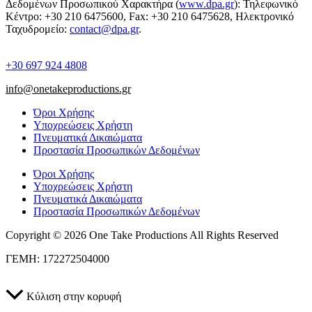
Δεδομένων Προσωπικού Χαρακτήρα (
www.dpa.gr
): Τηλεφωνικό
Κέντρο: +30 210 6475600, Fax: +30 210 6475628, Ηλεκτρονικό
Ταχυδρομείο:
contact@dpa.gr
.
+30 697 924 4808
info@onetakeproductions.gr
Όροι Χρήσης
Υποχρεώσεις Χρήστη
Πνευματικά Δικαιώματα
Προστασία Προσωπικών Δεδομένων
Όροι Χρήσης
Υποχρεώσεις Χρήστη
Πνευματικά Δικαιώματα
Προστασία Προσωπικών Δεδομένων
Copyright © 2026 One Take Productions All Rights Reserved
ΓΕΜΗ: 172272504000
Κύλιση στην κορυφή