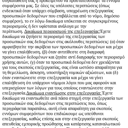
συγκατάθεσή σας ή προκειμένου να προστατεύσουμε τα έννομα
συμφέροντα μας. Σε όλες τις υπόλοιπες περιπτώσεις (όπως
ενδεικτικά όταν υπάρχει σύμβαση, υποχρέωση επεξεργασίας
προσωπικών δεδομένων που επιβάλλεται από το νόμο, δημόσιο
συμφέρον), το εν λόγω δικαίωμα υπόκειται σε συγκεκριμένους
περιορισμούς ή δεν υφίσταται ανάλογα με την
περίπτωση.
Δικαίωμα περιορισμού της επεξεργασίας:
Έχετε
δικαίωμα να ζητήσετε περιορισμό της επεξεργασίας των
προσωπικών σας δεδομένων στις ακόλουθες περιπτώσεις: (α) όταν
αμφισβητείτε την ακρίβεια των προσωπικών δεδομένων και μέχρι
να γίνει επαλήθευση, (β) όταν αντιτίθεστε στη διαγραφή
προσωπικών δεδομένων και ζητάτε αντί διαγραφής τον περιορισμό
χρήσης αυτών, (γ) όταν τα προσωπικά δεδομένα δεν χρειάζονται
για τους σκοπούς επεξεργασίας, σας είναι ωστόσο απαραίτητα για
τη θεμελίωση, άσκηση, υποστήριξη νομικών αξιώσεων, και (δ)
όταν εναντιώνεστε στην επεξεργασία και μέχρι να γίνει
επαλήθευση ότι υπάρχουν νόμιμοι λόγοι που μας αφορούν και
υπερισχύουν των λόγων για τους οποίους εναντιώνεστε στην
επεξεργασία.
Δικαίωμα εναντίωσης στην επεξεργασία:
Έχετε
δικαίωμα να εναντιωθείτε ανά πάσα στιγμή στην επεξεργασία των
προσωπικών σας δεδομένων στις περιπτώσεις που, όπως
περιγράφεται παραπάνω, αυτή είναι απαραίτητη για σκοπούς
εννόμων συμφερόντων που επιδιώκουμε ως υπεύθυνοι
επεξεργασίας, καθώς επίσης και στην επεξεργασία για σκοπούς
απευθείας εμπορικής προώθησης και κατάρτισης καταναλωτικού