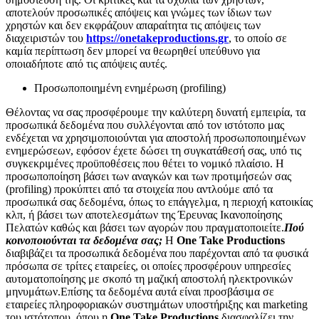
αποτελούν προσωπικές απόψεις και γνώμες των ίδιων των
χρηστών και δεν εκφράζουν απαραίτητα τις απόψεις των
διαχειριστών του
https://onetakeproductions.gr
, το οποίο σε
καμία περίπτωση δεν μπορεί να θεωρηθεί υπεύθυνο για
οποιαδήποτε από τις απόψεις αυτές.
Προσωποποιημένη ενημέρωση (profiling)
Θέλοντας να σας προσφέρουμε την καλύτερη δυνατή εμπειρία, τα
προσωπικά δεδομένα που συλλέγονται από τον ιστότοπο μας
ενδέχεται να χρησιμοποιούνται για αποστολή προσωποποιημένων
ενημερώσεων, εφόσον έχετε δώσει τη συγκατάθεσή σας, υπό τις
συγκεκριμένες προϋποθέσεις που θέτει το νομικό πλαίσιο. H
προσωποποίηση βάσει των αναγκών και των προτιμήσεών σας
(profiling) προκύπτει από τα στοιχεία που αντλούμε από τα
προσωπικά σας δεδομένα, όπως το επάγγελμα, η περιοχή κατοικίας
κλπ, ή βάσει των αποτελεσμάτων της Έρευνας Ικανοποίησης
Πελατών καθώς και βάσει των αγορών που πραγματοποιείτε.
Πού
κοινοποιούνται τα δεδομένα σας;
Η
One Take Productions
διαβιβάζει τα προσωπικά δεδομένα που παρέχονται από τα φυσικά
πρόσωπα σε τρίτες εταιρείες, οι οποίες προσφέρουν υπηρεσίες
αυτοματοποίησης με σκοπό τη μαζική αποστολή ηλεκτρονικών
μηνυμάτων.
Επίσης τα δεδομένα αυτά είναι προσβάσιμα σε
εταιρείες πληροφοριακών συστημάτων υποστήριξης και marketing
του ιστότοπου, όπου η
One Take Productions
διασφαλίζει την