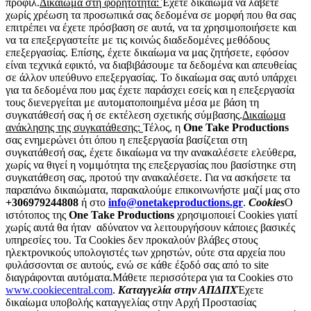
προφίλ.
Δικαίωμα στη φορητότητα:
Έχετε δικαίωμα να λάβετε
χωρίς χρέωση τα προσωπικά σας δεδομένα σε μορφή που θα σας
επιτρέπει να έχετε πρόσβαση σε αυτά, να τα χρησιμοποιήσετε και
να τα επεξεργαστείτε με τις κοινώς διαδεδομένες μεθόδους
επεξεργασίας. Επίσης, έχετε δικαίωμα να μας ζητήσετε, εφόσον
είναι τεχνικά εφικτό, να διαβιβάσουμε τα δεδομένα και απευθείας
σε άλλον υπεύθυνο επεξεργασίας. Το δικαίωμα σας αυτό υπάρχει
για τα δεδομένα που μας έχετε παράσχει εσείς και η επεξεργασία
τους διενεργείται με αυτοματοποιημένα μέσα με βάση τη
συγκατάθεσή σας ή σε εκτέλεση σχετικής σύμβασης.
Δικαίωμα
ανάκλησης της συγκατάθεσης:
Τέλος, η
One Take Productions
σας ενημερώνει ότι όπου η επεξεργασία βασίζεται στη
συγκατάθεσή σας, έχετε δικαίωμα να την ανακαλέσετε ελεύθερα,
χωρίς να θιγεί η νομιμότητα της επεξεργασίας που βασίστηκε στη
συγκατάθεση σας, προτού την ανακαλέσετε.
Για να ασκήσετε τα
παραπάνω δικαιώματα, παρακαλούμε επικοινωνήστε μαζί μας στο
+306979244808
ή στο
info@onetakeproductions.gr
.
Cookies
Ο
ιστότοπος της
One Take Productions
χρησιμοποιεί Cookies γιατί
χωρίς αυτά θα ήταν
αδύνατον να λειτουργήσουν κάποιες βασικές
υπηρεσίες του.
Τα Cookies δεν προκαλούν βλάβες στους
ηλεκτρονικούς υπολογιστές των χρηστών, ούτε στα αρχεία που
φυλάσσονται σε αυτούς, ενώ σε κάθε έξοδό σας από το site
διαγράφονται αυτόματα.
Μάθετε περισσότερα για τα Cookies στο
www.cookiecentral.com
.
Καταγγελία στην ΑΠΔΠΧ
Έχετε
δικαίωμα υποβολής καταγγελίας στην Αρχή Προστασίας