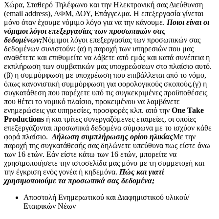
Χώρα, Σταθερό Τηλέφωνο και την Ηλεκτρονική σας Διεύθυνση
(email address), ΑΦΜ, ΔΟΥ, Επάγγελμα. Η επεξεργασία γίνεται
μόνο όταν έχουμε νόμιμο λόγο για να την κάνουμε.
Ποιοι είναι οι
νόμιμοι λόγοι επεξεργασίας των προσωπικών σας
δεδομένων;
Νόμιμοι λόγοι επεξεργασίας των προσωπικών σας
δεδομένων συνιστούν:
(α) η παροχή των υπηρεσιών που μας
αναθέτετε και επιθυμείτε να λάβετε από εμάς και κατά συνέπεια η
εκπλήρωση των συμβατικών μας υποχρεώσεων στο πλαίσιο αυτό.
(β) η συμμόρφωση με υποχρέωση που επιβάλλεται από το νόμο,
όπως κανονιστική συμμόρφωση για φορολογικούς σκοπούς.
(γ) η
συγκατάθεση που παρέχετε υπό τις συγκεκριμένες προϋποθέσεις
που θέτει το νομικό πλαίσιο, προκειμένου να λαμβάνετε
ενημερώσεις για υπηρεσίες, προσφορές κλπ. από την
One Take
Productions
ή και τρίτες συνεργαζόμενες εταιρείες, οι οποίες
επεξεργάζονται προσωπικά δεδομένα σύμφωνα με το ισχύον κάθε
φορά πλαίσιο.
Δήλωση συμπλήρωσης ορίου ηλικίας
Με την
παροχή της συγκατάθεσής σας δηλώνετε υπεύθυνα πως είστε άνω
των 16 ετών. Εάν είστε κάτω των 16 ετών, μπορείτε να
χρησιμοποιήσετε την ιστοσελίδα μας μόνο με τη συμμετοχή και
την έγκριση ενός γονέα ή κηδεμόνα.
Πώς και γιατί
χρησιμοποιούμε τα προσωπικά σας δεδομένα;
Aποστολή Ενημερωτικού και Διαφημιστικού υλικού/
Εταιρικών Νέων