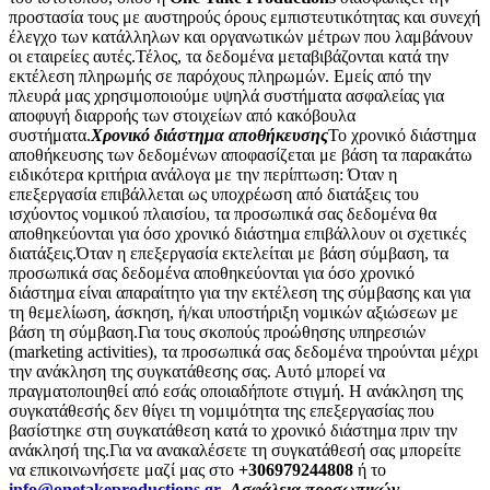
προστασία τους με αυστηρούς όρους εμπιστευτικότητας και συνεχή
έλεγχο των κατάλληλων και οργανωτικών μέτρων που λαμβάνουν
οι εταιρείες αυτές.
Τέλος, τα δεδομένα μεταβιβάζονται κατά την
εκτέλεση πληρωμής σε παρόχους πληρωμών. Εμείς από την
πλευρά μας χρησιμοποιούμε υψηλά συστήματα ασφαλείας για
αποφυγή διαρροής των στοιχείων από κακόβουλα
συστήματα.
Χρονικό διάστημα αποθήκευσης
Το χρονικό διάστημα
αποθήκευσης των δεδομένων αποφασίζεται με βάση τα παρακάτω
ειδικότερα κριτήρια ανάλογα με την περίπτωση:
Όταν η
επεξεργασία επιβάλλεται ως υποχρέωση από διατάξεις του
ισχύοντος νομικού πλαισίου, τα προσωπικά σας δεδομένα θα
αποθηκεύονται για όσο χρονικό διάστημα επιβάλλουν οι σχετικές
διατάξεις.
Όταν η επεξεργασία εκτελείται με βάση σύμβαση, τα
προσωπικά σας δεδομένα αποθηκεύονται για όσο χρονικό
διάστημα είναι απαραίτητο για την εκτέλεση της σύμβασης και για
τη θεμελίωση, άσκηση, ή/και υποστήριξη νομικών αξιώσεων με
βάση τη σύμβαση.
Για τους σκοπούς προώθησης υπηρεσιών
(marketing activities), τα προσωπικά σας δεδομένα τηρούνται μέχρι
την ανάκληση της συγκατάθεσης σας. Αυτό μπορεί να
πραγματοποιηθεί από εσάς οποιαδήποτε στιγμή. Η ανάκληση της
συγκατάθεσής δεν θίγει τη νομιμότητα της επεξεργασίας που
βασίστηκε στη συγκατάθεση κατά το χρονικό διάστημα πριν την
ανάκλησή της.
Για να ανακαλέσετε τη συγκατάθεσή σας μπορείτε
να επικοινωνήσετε μαζί μας στο
+306979244808
ή το
info@onetakeproductions.gr
.
Ασφάλεια προσωπικών