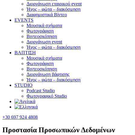
Διοργάνωση εταιρικού event
Ήχος – φώτα – διακόσμηση
Διαφημιστικά Βίντεο
EVENTS
Μουσικά σχήματα
Φωτογράφιση
Βιντεοσκόπηση
Διοργάνωση event
Ήχος – φώτα – διακόσμηση
ΒΑΠΤΙΣΗ
Μουσικά σχήματα
Φωτογράφιση
Βιντεοσκόπηση
Διοργάνωση βάφτισης
Ήχος – φώτα – διακόσμηση
STUDIO
Podcast Studio
Φωτογραφικό Studio
+30 697 924 4808
Προστασία Προσωπικών Δεδομένων