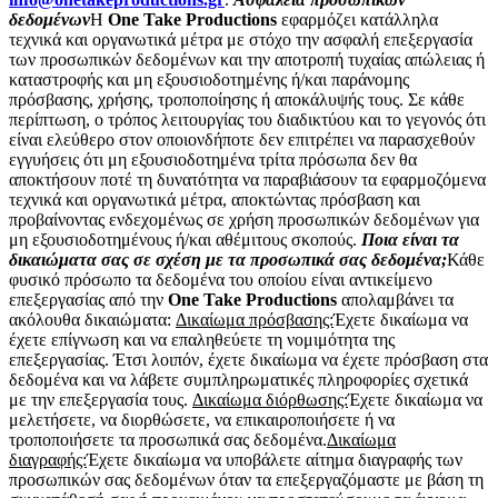
δεδομένων
Η
One Take Productions
εφαρμόζει κατάλληλα
τεχνικά και οργανωτικά μέτρα με στόχο την ασφαλή επεξεργασία
των προσωπικών δεδομένων και την αποτροπή τυχαίας απώλειας ή
καταστροφής και μη εξουσιοδοτημένης ή/και παράνομης
πρόσβασης, χρήσης, τροποποίησης ή αποκάλυψής τους. Σε κάθε
περίπτωση, ο τρόπος λειτουργίας του διαδικτύου και το γεγονός ότι
είναι ελεύθερο στον οποιονδήποτε δεν επιτρέπει να παρασχεθούν
εγγυήσεις ότι μη εξουσιοδοτημένα τρίτα πρόσωπα δεν θα
αποκτήσουν ποτέ τη δυνατότητα να παραβιάσουν τα εφαρμοζόμενα
τεχνικά και οργανωτικά μέτρα, αποκτώντας πρόσβαση και
προβαίνοντας ενδεχομένως σε χρήση προσωπικών δεδομένων για
μη εξουσιοδοτημένους ή/και αθέμιτους σκοπούς.
Ποια είναι τα
δικαιώματα σας σε σχέση με τα προσωπικά σας δεδομένα;
Κάθε
φυσικό πρόσωπο τα δεδομένα του οποίου είναι αντικείμενο
επεξεργασίας από την
One Take Productions
απολαμβάνει τα
ακόλουθα δικαιώματα:
Δικαίωμα πρόσβασης:
Έχετε δικαίωμα να
έχετε επίγνωση και να επαληθεύετε τη νομιμότητα της
επεξεργασίας. Έτσι λοιπόν, έχετε δικαίωμα να έχετε πρόσβαση στα
δεδομένα και να λάβετε συμπληρωματικές πληροφορίες σχετικά
με την επεξεργασία τους.
Δικαίωμα διόρθωσης:
Έχετε δικαίωμα να
μελετήσετε, να διορθώσετε, να επικαιροποιήσετε ή να
τροποποιήσετε τα προσωπικά σας δεδομένα.
Δικαίωμα
διαγραφής:
Έχετε δικαίωμα να υποβάλετε αίτημα διαγραφής των
προσωπικών σας δεδομένων όταν τα επεξεργαζόμαστε με βάση τη