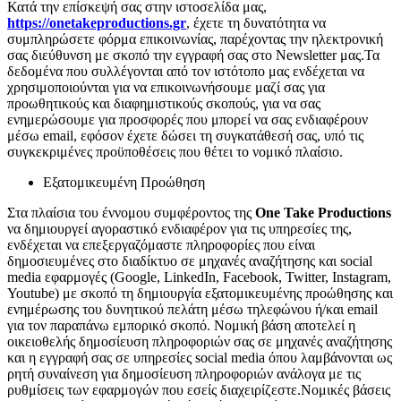
Κατά την επίσκεψή σας στην ιστοσελίδα μας,
https://onetakeproductions.gr
, έχετε τη δυνατότητα να
συμπληρώσετε φόρμα επικοινωνίας, παρέχοντας την ηλεκτρονική
σας διεύθυνση με σκοπό την εγγραφή σας στο Newsletter μας.
Τα
δεδομένα που συλλέγονται από τον ιστότοπο μας ενδέχεται να
χρησιμοποιούνται για να επικοινωνήσουμε μαζί σας για
προωθητικούς και διαφημιστικούς σκοπούς, για να σας
ενημερώσουμε για προσφορές που μπορεί να σας ενδιαφέρουν
μέσω email, εφόσον έχετε δώσει τη συγκατάθεσή σας, υπό τις
συγκεκριμένες προϋποθέσεις που θέτει το νομικό πλαίσιο.
Εξατομικευμένη Προώθηση
Στα πλαίσια του έννομου συμφέροντος της
One Take Productions
να δημιουργεί αγοραστικό ενδιαφέρον για τις υπηρεσίες της,
ενδέχεται να επεξεργαζόμαστε πληροφορίες που είναι
δημοσιευμένες στο διαδίκτυο σε μηχανές αναζήτησης και social
media εφαρμογές (Google, LinkedIn, Facebook, Twitter, Instagram,
Youtube) με σκοπό τη δημιουργία εξατομικευμένης προώθησης και
ενημέρωσης του δυνητικού πελάτη μέσω τηλεφώνου ή/και email
για τον παραπάνω εμπορικό σκοπό. Νομική βάση αποτελεί η
οικειοθελής δημοσίευση πληροφοριών σας σε μηχανές αναζήτησης
και η εγγραφή σας σε υπηρεσίες social media όπου λαμβάνονται ως
ρητή συναίνεση για δημοσίευση πληροφοριών ανάλογα με τις
ρυθμίσεις των εφαρμογών που εσείς διαχειρίζεστε.
Νομικές βάσεις