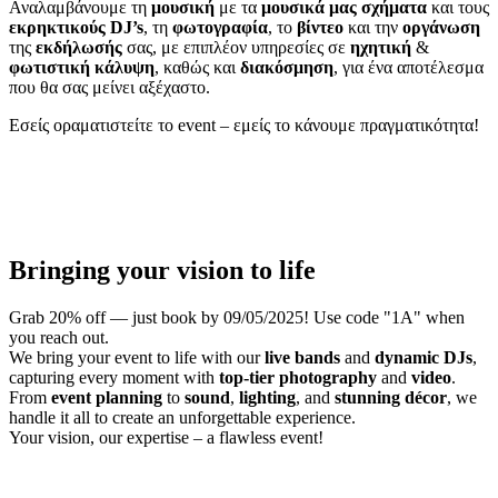
Αναλαμβάνουμε τη
μουσική
με τα
μουσικά μας σχήματα
και τους
εκρηκτικούς DJ’s
, τη
φωτογραφία
, το
βίντεο
και την
οργάνωση
της
εκδήλωσής
σας, με επιπλέον υπηρεσίες σε
ηχητική
&
φωτιστική
κάλυψη
, καθώς και
διακόσμηση
, για ένα αποτέλεσμα
που θα σας μείνει αξέχαστο.
Εσείς οραματιστείτε το event – εμείς το κάνουμε πραγματικότητα!
Bringing your vision to life
Grab 20% off — just book by 09/05/2025! Use code "1A" when
you reach out.
We bring your event to life with our
live bands
and
dynamic DJs
,
capturing every moment with
top-tier photography
and
video
.
From
event planning
to
sound
,
lighting
, and
stunning décor
, we
handle it all to create an unforgettable experience.
Your vision, our expertise – a flawless event!