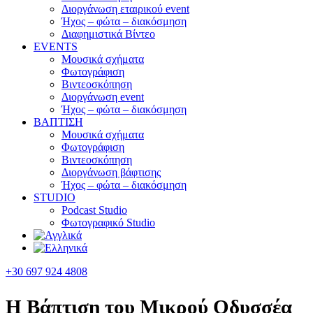
Διοργάνωση εταιρικού event
Ήχος – φώτα – διακόσμηση
Διαφημιστικά Βίντεο
EVENTS
Μουσικά σχήματα
Φωτογράφιση
Βιντεοσκόπηση
Διοργάνωση event
Ήχος – φώτα – διακόσμηση
ΒΑΠΤΙΣΗ
Μουσικά σχήματα
Φωτογράφιση
Βιντεοσκόπηση
Διοργάνωση βάφτισης
Ήχος – φώτα – διακόσμηση
STUDIO
Podcast Studio
Φωτογραφικό Studio
+30 697 924 4808
Η Βάπτιση του Μικρού Οδυσσέα