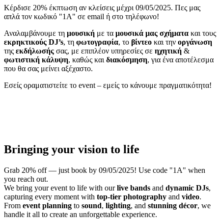
Κέρδισε 20% έκπτωση αν κλείσεις μέχρι 09/05/2025. Πες μας
απλά τον κωδικό "1A" σε email ή στο τηλέφωνο!
Αναλαμβάνουμε τη
μουσική
με τα
μουσικά μας σχήματα
και τους
εκρηκτικούς DJ’s
, τη
φωτογραφία
, το
βίντεο
και την
οργάνωση
της
εκδήλωσής
σας, με επιπλέον υπηρεσίες σε
ηχητική
&
φωτιστική
κάλυψη
, καθώς και
διακόσμηση
, για ένα αποτέλεσμα
που θα σας μείνει αξέχαστο.
Εσείς οραματιστείτε το event – εμείς το κάνουμε πραγματικότητα!
Bringing your vision to life
Grab 20% off — just book by 09/05/2025! Use code "1A" when
you reach out.
We bring your event to life with our
live bands
and
dynamic DJs
,
capturing every moment with
top-tier photography
and
video
.
From
event planning
to
sound
,
lighting
, and
stunning décor
, we
handle it all to create an unforgettable experience.