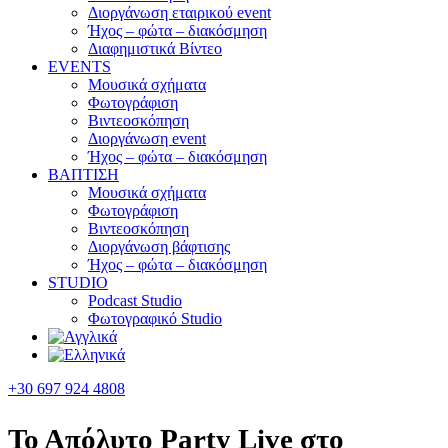
Διοργάνωση εταιρικού event
Ήχος – φώτα – διακόσμηση
Διαφημιστικά Βίντεο
EVENTS
Μουσικά σχήματα
Φωτογράφιση
Βιντεοσκόπηση
Διοργάνωση event
Ήχος – φώτα – διακόσμηση
ΒΑΠΤΙΣΗ
Μουσικά σχήματα
Φωτογράφιση
Βιντεοσκόπηση
Διοργάνωση βάφτισης
Ήχος – φώτα – διακόσμηση
STUDIO
Podcast Studio
Φωτογραφικό Studio
+30 697 924 4808
Το Απόλυτο Party Live στο