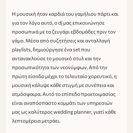
Η μουσική ήταν καρδιά του γαμήλιου πάρτι και
για τον λόγο αυτό, ο dj μας επικοινώνησε
προσωπικά με το ζευγάρι εβδομάδες πριν τον
γάμο. Μέσα από συζητήσεις και ανταλλαγή
playlists, δημιούργησε ένα set που
αντανακλούσε το μουσικό στυλ και την
προσωπικότητα των νεονύμφων. Από την
πρώτη είσοδο μέχρι το τελευταίο χορευτικό, η
μουσική κάλυψε κάθε στιγμή με συνέπεια και
ατμόσφαιρα. Αυτό το επίπεδο προετοιμασίας
είναι αναπόσπαστο κομμάτι των υπηρεσιών
μας ως καλύτερος wedding planner, γιατί κάθε
λεπτομέρεια μετράει.