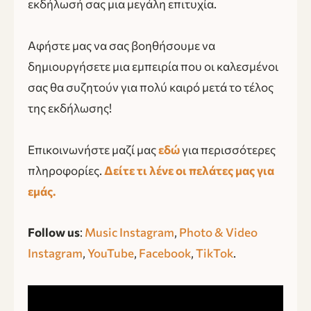
εκδήλωσή σας μια μεγάλη επιτυχία.
Αφήστε μας να σας βοηθήσουμε να
δημιουργήσετε μια εμπειρία που οι καλεσμένοι
σας θα συζητούν για πολύ καιρό μετά το τέλος
της εκδήλωσης!
Επικοινωνήστε μαζί μας
εδώ
για περισσότερες
πληροφορίες.
Δείτε τι λένε οι πελάτες μας για
εμάς.
Follow us
:
Music Instagram
,
Photo & Video
Instagram
,
YouTube
,
Facebook
,
TikTok
.