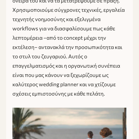
όνειρά του και να τα μετατρέψουμε σε πράξη.
Χρησιμοποιούμε σύγχρονες τεχνικές, εργαλεία
τεχνητής νοημοσύνης και εξελιγμένα
workflows για να διασφαλίσουμε πως κάθε
λεπτομέρεια –από το concept μέχρι την
εκτέλεση– αντανακλά την προσωπικότητα και
το στυλ του ζευγαριού. Αυτός ο
επαγγελματισμός και η οργανωτική συνέπεια
είναι που μας κάνουν να ξεχωρίζουμε ως
καλύτερος wedding planner και να χτίζουμε
σχέσεις εμπιστοσύνης με κάθε πελάτη.