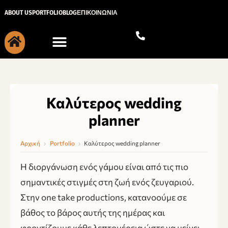
Μετάβαση
ABOUT US
PORTFOLIO
BLOG
ΕΠΙΚΟΙΝΩΝΙΑ
στο
περιεχόμενο
Καλύτερος wedding
planner
Αρχική
›
Portfolio
›
Καλύτερος wedding planner
Η διοργάνωση ενός γάμου είναι από τις πιο
σημαντικές στιγμές στη ζωή ενός ζευγαριού.
Στην one take productions, κατανοούμε σε
βάθος το βάρος αυτής της ημέρας και
φροντίζουμε κάθε λεπτομέρεια ώστε να μείνει