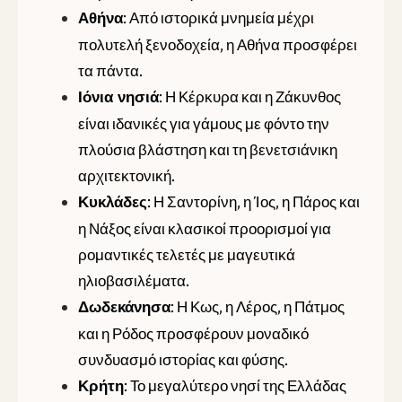
: Από ιστορικά μνημεία μέχρι
Αθήνα
πολυτελή ξενοδοχεία, η Αθήνα προσφέρει
τα πάντα.
: Η Κέρκυρα και η Ζάκυνθος
Ιόνια νησιά
είναι ιδανικές για γάμους με φόντο την
πλούσια βλάστηση και τη βενετσιάνικη
αρχιτεκτονική.
: Η Σαντορίνη, η Ίος, η Πάρος και
Κυκλάδες
η Νάξος είναι κλασικοί προορισμοί για
ρομαντικές τελετές με μαγευτικά
ηλιοβασιλέματα.
: Η Κως, η Λέρος, η Πάτμος
Δωδεκάνησα
και η Ρόδος προσφέρουν μοναδικό
συνδυασμό ιστορίας και φύσης.
: Το μεγαλύτερο νησί της Ελλάδας
Κρήτη