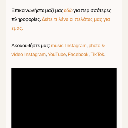
Επικοινωνήστε μαζί μας
για περισσότερες
εδώ
πληροφορίες.
Δείτε τι λένε οι πελάτες μας για
εμάς.
Ακολουθήστε μας:
,
music Instagram
photo &
,
,
,
.
video Instagram
YouTube
Facebook
TikTok