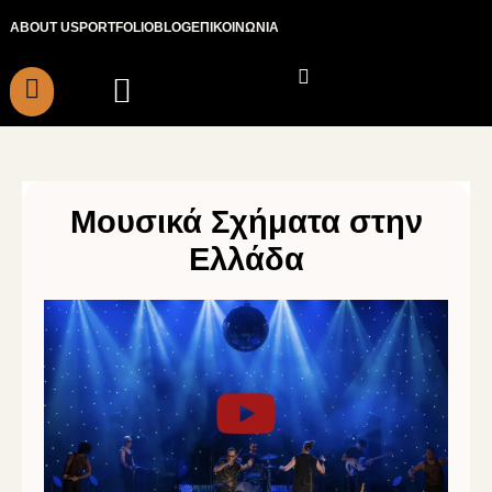
Μετάβαση
ABOUT US
PORTFOLIO
BLOG
ΕΠΙΚΟΙΝΩΝΙΑ
στο
περιεχόμενο
Μουσικά Σχήματα στην
Ελλάδα