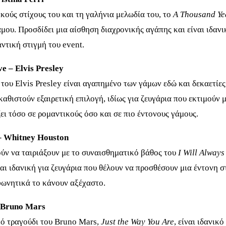
κούς στίχους του και τη γαλήνια μελωδία του, το
A Thousand Ye
άμου. Προσδίδει μια αίσθηση διαχρονικής αγάπης και είναι ιδανι
ντική στιγμή του event.
ove – Elvis Presley
του Elvis Presley είναι αγαπημένο των γάμων εδώ και δεκαετίες
 καθιστούν εξαιρετική επιλογή, ιδίως για ζευγάρια που εκτιμούν 
ει τόσο σε ρομαντικούς όσο και σε πιο έντονους γάμους.
u – Whitney Houston
ύν να ταιριάξουν με το συναισθηματικό βάθος του
I Will Always
ι ιδανική για ζευγάρια που θέλουν να προσθέσουν μια έντονη σ
 φωνητικά το κάνουν αξέχαστο.
– Bruno Mars
κό τραγούδι του Bruno Mars,
Just the Way You Are
, είναι ιδανικ