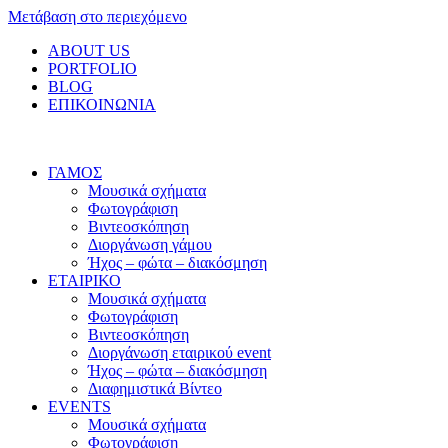
Μετάβαση στο περιεχόμενο
ABOUT US
PORTFOLIO
BLOG
ΕΠΙΚΟΙΝΩΝΙΑ
ΓΑΜΟΣ
Μουσικά σχήματα
Φωτογράφιση
Βιντεοσκόπηση
Διοργάνωση γάμου
Ήχος – φώτα – διακόσμηση
ΕΤΑΙΡΙΚΟ
Μουσικά σχήματα
Φωτογράφιση
Βιντεοσκόπηση
Διοργάνωση εταιρικού event
Ήχος – φώτα – διακόσμηση
Διαφημιστικά Βίντεο
EVENTS
Μουσικά σχήματα
Φωτογράφιση