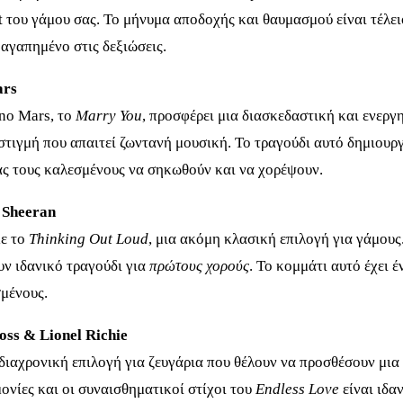
t του γάμου σας. Το μήνυμα αποδοχής και θαυμασμού είναι τέλειο
 αγαπημένο στις δεξιώσεις.
ars
uno Mars, το
Marry You
, προσφέρει μια διασκεδαστική και ενεργ
 στιγμή που απαιτεί ζωντανή μουσική. Το τραγούδι αυτό δημιουργ
ς τους καλεσμένους να σηκωθούν και να χορέψουν.
d Sheeran
με το
Thinking Out Loud
, μια ακόμη κλασική επιλογή για γάμους.
υν ιδανικό τραγούδι για
πρώτους χορούς
. Το κομμάτι αυτό έχει 
σμένους.
Ross & Lionel Richie
 διαχρονική επιλογή για ζευγάρια που θέλουν να προσθέσουν μια
ονίες και οι συναισθηματικοί στίχοι του
Endless Love
είναι ιδα