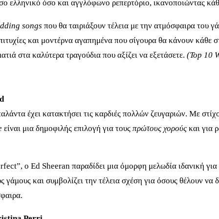
σο ελληνικό όσο και αγγλόφωνο ρεπερτόριο, ικανοποιώντας κάθ
edding songs
που θα ταιριάξουν τέλεια με την ατμόσφαιρα του γ
επιτυχίες και μοντέρνα αγαπημένα που σίγουρα θα κάνουν κάθε σ
ματιά στα καλύτερα τραγούδια που αξίζει να εξετάσετε.
(Top 10 
nd
αλάντα έχει κατακτήσει τις καρδιές πολλών ζευγαριών. Με στίχ
e
είναι μια δημοφιλής επιλογή για τους
πρώτους χορούς
και για ρ
rfect”, ο Ed Sheeran παραδίδει μια όμορφη μελωδία ιδανική για
ς γάμους και συμβολίζει την τέλεια σχέση για όσους θέλουν να
φαιρα.
istina Perri