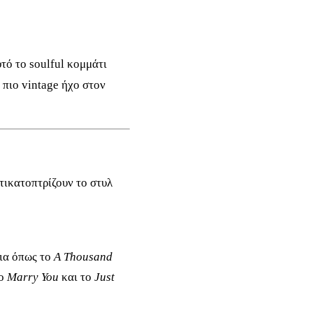
υτό το soulful κομμάτι
 πιο vintage ήχο στον
τικατοπτρίζουν το στυλ
δια όπως το
A Thousand
το
Marry You
και το
Just