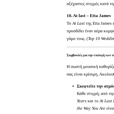
αξέχαστες στιγμές κατά τη
10. At last – Etta James
Το
At Last
της Etta James 
προσδίδει έναν αέρα κομψό
γάμο τους.
(Top 10 Weddi
Συμβουλές για την επιλογή των 
Η σωστή μουσική καθορίζε
σας είναι κρίσιμη. Ακολο
Σκεφτείτε την ατμό
Κάθε στιγμή, από την
Years
και το
At Last
λ
the Way You Are
είνα