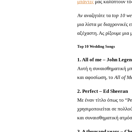
μπάντες
μας καλύπτουν τό
Αν αναζητάτε τα
top 10 w
μια λίστα με διαχρονικές 
αξέχαστη. Ας ρίξουμε μια 
Top 10 Wedding Songs
1. All of me – John Lege
Αυτή η συναισθηματική μπ
και αφοσίωση, το
All of M
2. Perfect – Ed Sheeran
Με έναν τίτλο όπως το “Pe
χρησιμοποιείται σε πολλού
και συναισθηματική ατμόσ
3. A thousand years – Chr