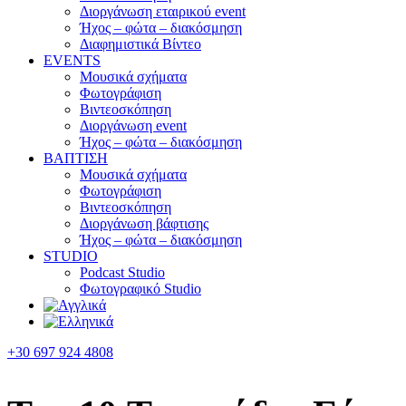
Διοργάνωση εταιρικού event
Ήχος – φώτα – διακόσμηση
Διαφημιστικά Βίντεο
EVENTS
Μουσικά σχήματα
Φωτογράφιση
Βιντεοσκόπηση
Διοργάνωση event
Ήχος – φώτα – διακόσμηση
ΒΑΠΤΙΣΗ
Μουσικά σχήματα
Φωτογράφιση
Βιντεοσκόπηση
Διοργάνωση βάφτισης
Ήχος – φώτα – διακόσμηση
STUDIO
Podcast Studio
Φωτογραφικό Studio
+30 697 924 4808