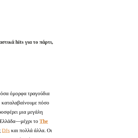
τικά hits για το πάρτι,
 τόσα όμορφα τραγούδια
, καταλαβαίνουμε πόσο
προσφέρει μια μεγάλη
 Ελλάδα—μέχρι το
The
ς
DJs
και πολλά άλλα. Οι